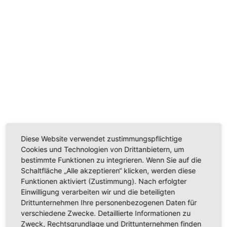
Diese Website verwendet zustimmungspflichtige
Cookies und Technologien von Drittanbietern, um
bestimmte Funktionen zu integrieren. Wenn Sie auf die
Schaltfläche „Alle akzeptieren“ klicken, werden diese
Funktionen aktiviert (Zustimmung). Nach erfolgter
AEG Time
Einwilligung verarbeiten wir und die beteiligten
Drittunternehmen Ihre personenbezogenen Daten für
EEK:
A+++ (Spektrum A+++ bis D)
Maßgedecke:
15
verschiedene Zwecke. Detaillierte Informationen zu
Geräusch:
40 dB (ExtraSilent)
Zweck, Rechtsgrundlage und Drittunternehmen finden