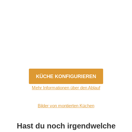
Wenn die von dir benötigte Küchenform nicht über den
Konfigurator auswählbar ist, dann verwende eine beliebige
Form und sende uns deine Anfrage. Wir melden uns
telefonisch bei dir und werden deine Wünsche nach dem
Aufmaß umsetzen.
KÜCHE KONFIGURIEREN
Mehr Informationen über den Ablauf
Bilder von montierten Küchen
Hast du noch irgendwelche