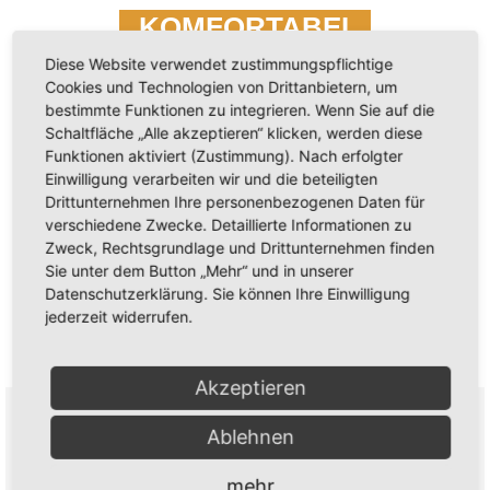
KOMFORTABEL
Diese Website verwendet zustimmungspflichtige
TIEFE ARBEITSPLATTE
Cookies und Technologien von Drittanbietern, um
bestimmte Funktionen zu integrieren. Wenn Sie auf die
Zusätzlichen Platz zum Kochen bietet unsere
Schaltfläche „Alle akzeptieren“ klicken, werden diese
extra tiefe Arbeitsplatte. Mit einer geraden Kante
Funktionen aktiviert (Zustimmung). Nach erfolgter
Einwilligung verarbeiten wir und die beteiligten
und einer Dicke von nur 25 mm gibt die
Drittunternehmen Ihre personenbezogenen Daten für
Arbeitsplatte der Küche das gewisse Etwas. Du
verschiedene Zwecke. Detaillierte Informationen zu
kannst zwischen 3 zeitlosen Oberflächen
Zweck, Rechtsgrundlage und Drittunternehmen finden
wählen.
Sie unter dem Button „Mehr“ und in unserer
Datenschutzerklärung. Sie können Ihre Einwilligung
jederzeit widerrufen.
Akzeptieren
Ablehnen
mehr