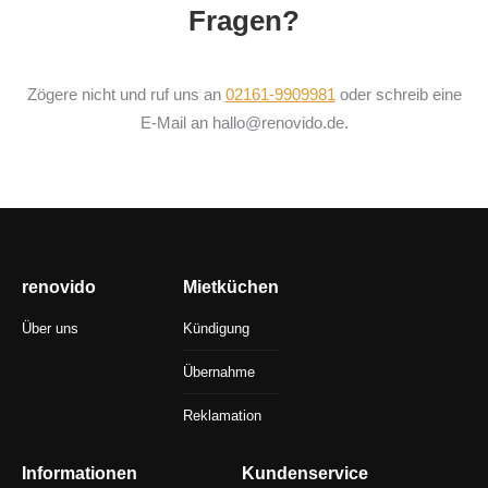
Fragen?
Zögere nicht und ruf uns an
02161-9909981
oder schreib eine
E-Mail an hallo@renovido.de.
renovido
Mietküchen
Über uns
Kündigung
Übernahme
Reklamation
Informationen
Kundenservice