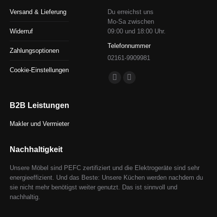
Versand & Lieferung
Du erreichst uns
Mo-Sa zwischen
Widerruf
09:00 und 18:00 Uhr.
Telefonnummer
Zahlungsoptionen
02161-9909981
Cookie-Einstellungen
Finden Sie uns auf:
Facebook
E-
page
Mail
B2B Leistungen
opens
page
in
opens
Makler und Vermieter
new
in
window
new
Nachhaltigkeit
window
Unsere Möbel sind PEFC zertifiziert und die Elektrogeräte sind sehr
energieeffizient. Und das Beste: Unsere Küchen werden nachdem du
sie nicht mehr benötigst weiter genutzt. Das ist sinnvoll und
nachhaltig.