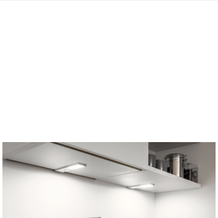
STILVOLL, FLEXIBEL UND
NACHHALTIG
Wir vermieten klimaneutral hergestellte Küchenmöbel aus
Deutschland. Das Holz für die Möbel stammt aus ökologisch,
ökonomisch und sozial nachhaltig bewirtschafteten Wäldern.
Und das Beste:
Unsere Küchen werden, nachdem du sie
nicht mehr benötigst, aufbereitet und weiter genutzt. Das ist
sinnvoll und nachhaltig!