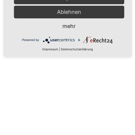
Ablehnen
mehr
Powered by
&
Impressum
|
Datenschutzerklärung
Vorheriges
Zurück
Die perfekte Wahl für eine neue Mietwohnung
Album: