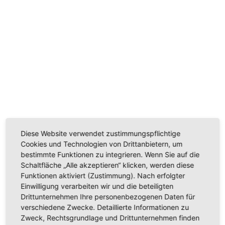
Gründer-WG in Mönchengladbach – Nr. 2
Diese Website verwendet zustimmungspflichtige
Ein großer Kühlschrank und eine Spülmaschine sind sicher die
Cookies und Technologien von Drittanbietern, um
wichtigsten Bestandteile einer Küche in einer WG. Aber wie sagt
bestimmte Funktionen zu integrieren. Wenn Sie auf die
man so schön? Das Auge isst mit.
Schaltfläche „Alle akzeptieren“ klicken, werden diese
DESIGN-Serie (1st Generation)
Von
Willi
19/02/2021
Funktionen aktiviert (Zustimmung). Nach erfolgter
Einwilligung verarbeiten wir und die beteiligten
Drittunternehmen Ihre personenbezogenen Daten für
verschiedene Zwecke. Detaillierte Informationen zu
Zweck, Rechtsgrundlage und Drittunternehmen finden