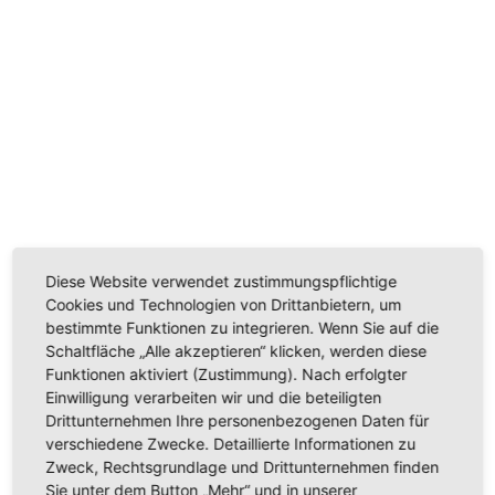
sobald die Temperatur steigt, beispielsweise weil die Tür offen
gelassen wurde.
Dokumente zum Produkt
Produktinformationen
Dokumente zum Produkt
EU Datenblatt
Bedienungsanleitung
Energielabel
Produktdatenblatt
Produktinformationen
Diese Website verwendet zustimmungspflichtige
Cookies und Technologien von Drittanbietern, um
Technische Daten
bestimmte Funktionen zu integrieren. Wenn Sie auf die
Schaltfläche „Alle akzeptieren“ klicken, werden diese
Leistung und Verbrauch
Funktionen aktiviert (Zustimmung). Nach erfolgter
Einwilligung verarbeiten wir und die beteiligten
Energie-Effizienz-Klasse: A+ auf einer Energieeffizienzklassen-
Drittunternehmen Ihre personenbezogenen Daten für
Skala von A+++ bis D
verschiedene Zwecke. Detaillierte Informationen zu
Energieverbrauch: 184 kWh/Jahr
Nutzinhalt gesamt: 98 l
Zweck, Rechtsgrundlage und Drittunternehmen finden
Geräuschwert: 38 dB(A) re 1 pW
Sie unter dem Button „Mehr“ und in unserer